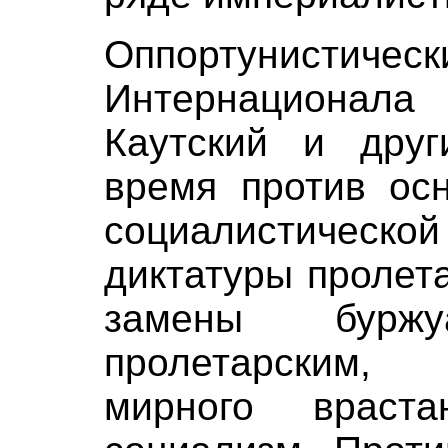
Оппортунистиче
Интернационала
Каутский и друг
время против осн
социалистиче
диктатуры пролет
замены буржуа
пролетарским,
мирного враст