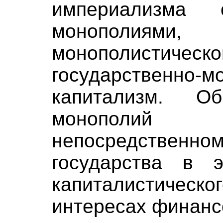
империализма 
монополиями
монополистичес
государственно-м
капитализм. О
монополи
непосредствен
государства в э
капиталистичес
интересах финанс