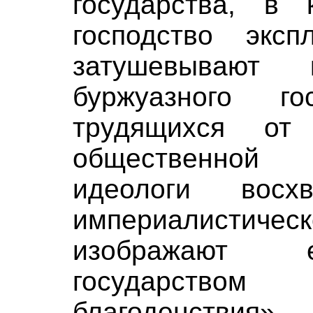
государства, в 
господство экспл
затушевывают 
буржуазного го
трудящихся от
общественной 
идеологи восх
империалистич
изображают е
государств
благоденстви