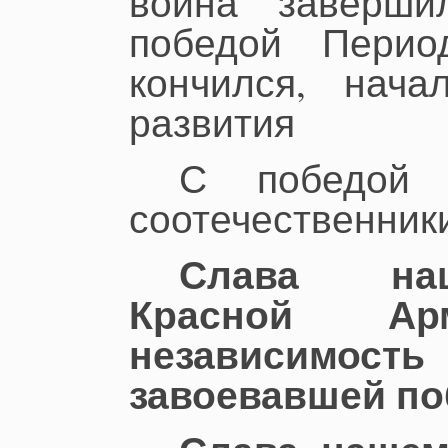
война заверши
победой Пери
кончился, нача
развития
С победой 
соотечественник
Слава наш
Красной Арм
независимост
завоевавшей по